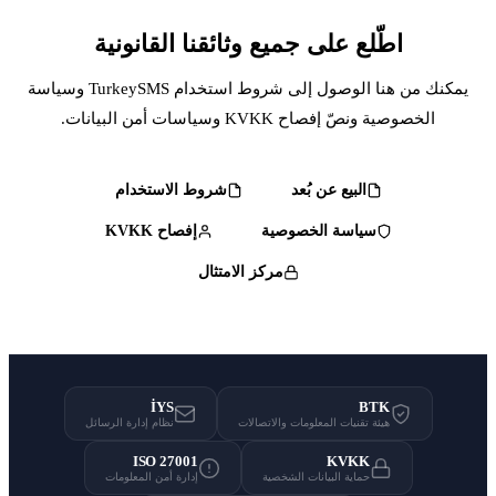
وثائقنا القانونية
يمكنك من هنا الوصول إلى شروط استخدام TurkeySMS وسياسة
شروط الاستخدام
إفصاح KVKK
 الامتثال
İYS
الات
نظام إدارة الرسائل
ISO 27001
إدارة أمن المعلومات