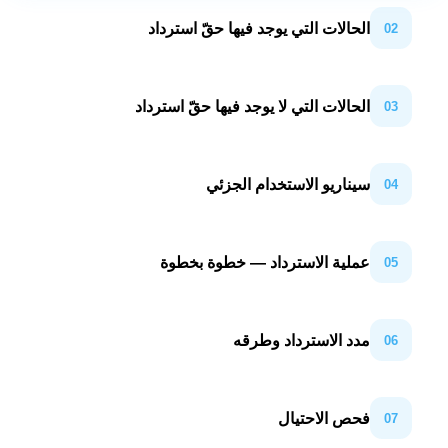
ا حقّ استرداد
يها حقّ استرداد
زئي
طوة بخطوة