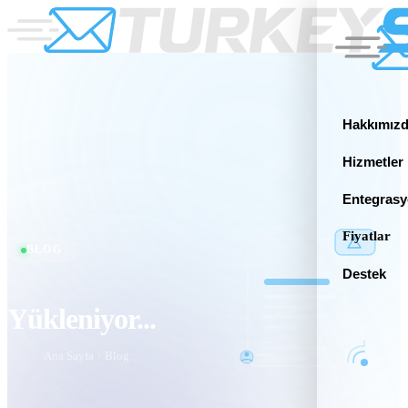
Hakkımız
Hizmetler
Entegrasy
Fiyatlar
BLOG
Destek
Yükleniyor...
Ana Sayfa
Blog