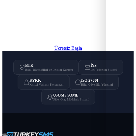
SMS ile Profesyonel İletişim
TurkeySMS altyapısıyla toplu SMS, OTP ve API
entegrasyonunu dene.
Ücretsiz Başla
BTK
İYS
Bilgi Teknolojileri ve İletişim Kurumu
İleti Yönetim Sistemi
KVKK
ISO 27001
Kişisel Verilerin Korunması
Bilgi Güvenliği Yönetimi
USOM / SOME
Siber Olay Müdahale Sistemi