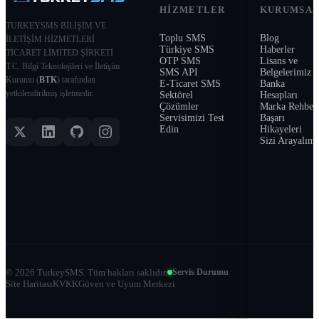
HIZMETLER
KURUMSA
TURKEYSMS BİLİŞİM VE
Toplu SMS
Blog
İLETİŞİM HİZMETLERİ
Türkiye SMS
Haberler
TİCARET LİMİTED ŞİRKETİ
OTP SMS
Lisans ve
T.C. Bilgi Teknolojileri ve İletişim
SMS API
Belgelerimiz
Kurumu (
BTK
) tarafından
E-Ticaret SMS
Banka
yetkilendirilmiş işletmedir.
Sektörel
Hesapları
Çözümler
Marka Rehber
Servisimizi Test
Başarı
Edin
Hikayeleri
Sizi Arayalım
©
2026
TurkeySMS.
Tüm hakları saklıdır.
Servis Durumu
Site Haritası
KVKK
Güven ve Uyum Merkezi