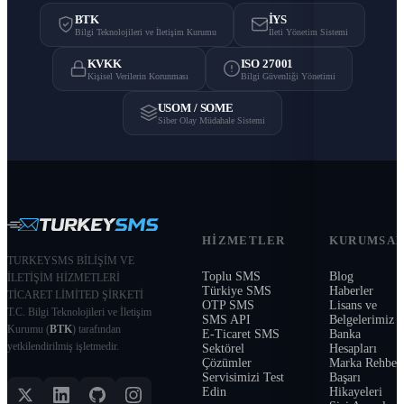
BTK
İYS
Bilgi Teknolojileri ve İletişim Kurumu
İleti Yönetim Sistemi
KVKK
ISO 27001
Kişisel Verilerin Korunması
Bilgi Güvenliği Yönetimi
USOM / SOME
Siber Olay Müdahale Sistemi
HIZMETLER
KURUMSA
TURKEYSMS BİLİŞİM VE
Toplu SMS
Blog
İLETİŞİM HİZMETLERİ
Türkiye SMS
Haberler
TİCARET LİMİTED ŞİRKETİ
OTP SMS
Lisans ve
T.C. Bilgi Teknolojileri ve İletişim
SMS API
Belgelerimiz
Kurumu (
BTK
) tarafından
E-Ticaret SMS
Banka
yetkilendirilmiş işletmedir.
Sektörel
Hesapları
Çözümler
Marka Rehber
Servisimizi Test
Başarı
Edin
Hikayeleri