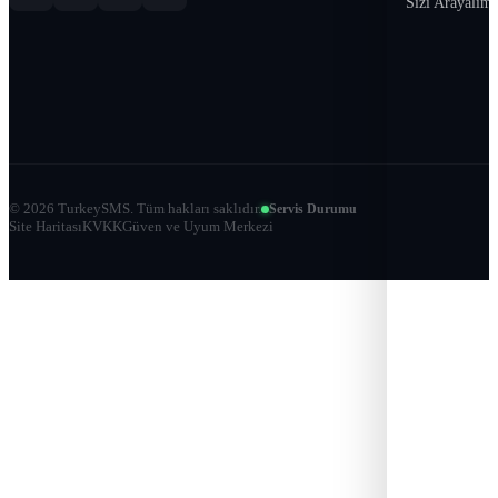
Sizi Arayalım
©
2026
TurkeySMS.
Tüm hakları saklıdır.
Servis Durumu
Site Haritası
KVKK
Güven ve Uyum Merkezi