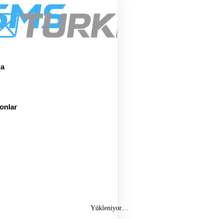
Hakkımızda
Hizmetler
Entegrasyonlar
da
onlar
Yükleniyor…