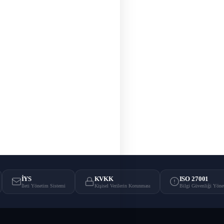
İYS
KVKK
ISO 27001
İleti Yönetim Sistemi
Kişisel Verilerin Korunması
Bilgi Güvenliği Yöne