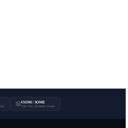
USOM / SOME
timi
Siber Olay Müdahale Sistemi