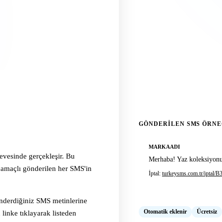
ÜCRETSİZ
tal Linki hizmeti tamamen
— Tüm hesap sahiplerine 
GÖNDERILEN SMS ÖRNE
MARKAADI
çevesinde gerçekleşir. Bu
Merhaba! Yaz koleksiyonu
i amaçlı gönderilen her SMS'in
İptal:
turkeysms.com.tr/iptal/
nderdiğiniz SMS metinlerine
Otomatik eklenir
Ücretsiz
u linke tıklayarak listeden