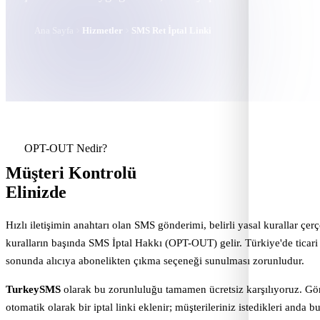
Ana Sayfa
Hizmetler
SMS Ret İptal Linki
SMS Ret İp
OPT-OUT Nedir?
Müşteri Kontrolü
Elinizde
Hızlı iletişimin anahtarı olan SMS gönderimi, belirli yasal kurallar çer
kuralların başında SMS İptal Hakkı (OPT-OUT) gelir. Türkiye'de ticar
sonunda alıcıya abonelikten çıkma seçeneği sunulması zorunludur.
TurkeySMS
olarak bu zorunluluğu tamamen ücretsiz karşılıyoruz. Gö
otomatik olarak bir iptal linki eklenir; müşterileriniz istedikleri anda b