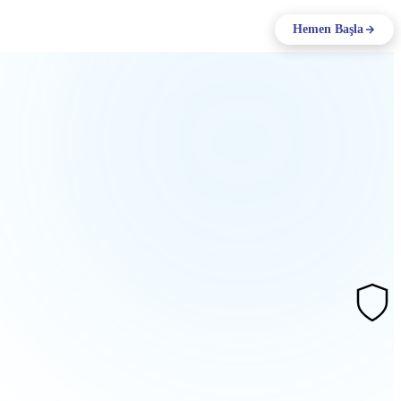
Fiyatlar
Giriş
Hemen Başla
Destek
TR