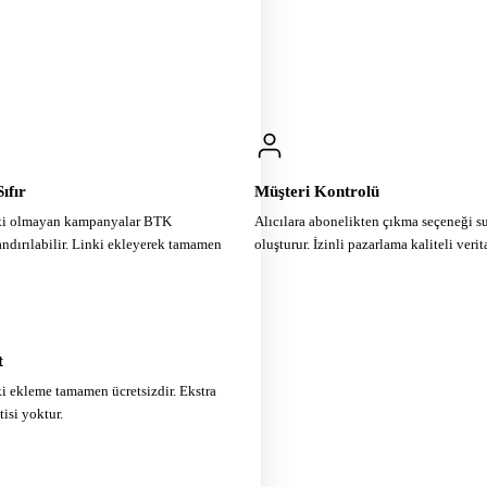
ıfır
Müşteri Kontrolü
nki olmayan kampanyalar BTK
Alıcılara abonelikten çıkma seçeneği 
ndırılabilir. Linki ekleyerek tamamen
oluşturur. İzinli pazarlama kaliteli veri
t
i ekleme tamamen ücretsizdir. Ekstra
tisi yoktur.