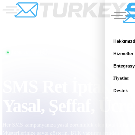
Hakkımız
HIZMETLERIMIZ
Hizmetler
Entegrasy
Fiyatlar
SMS Ret İptal Lin
Destek
Yasal, Şeffaf, Ücre
Her SMS kampanyanıza yasal zorunluluk olan iptal linkini üc
Müşterilerinize saygı gösterin, BTK yaptırımlarından korun