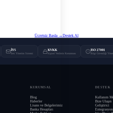
Yasal Kamp. Başlatın
rkeySMS
ile hesap açın, ücretsiz SMS Ret İptal Linki hizmetinden oto
yararlanın.
Ücretsiz Başla →
Destek Al
İYS
KVKK
ISO 27001
İleti Yönetim Sistemi
Kişisel Verilerin Korunması
Bilgi Güvenliği Yöne
KURUMSAL
DESTEK
Blog
Kullanım Me
Haberler
Bize Ulaşın
Lisans ve Belgelerimiz
Geliştirici
Banka Hesapları
Entegrasyon