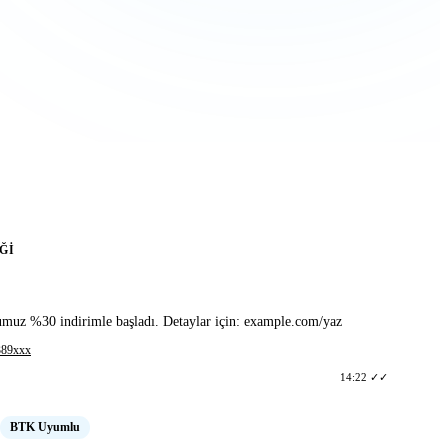
sunulmaktadır
ĞI
muz %30 indirimle başladı. Detaylar için: example.com/yaz
B389xxx
14:22 ✓✓
BTK Uyumlu