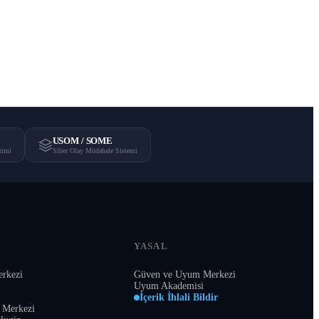
matik
USOM / SOME
timi
Siber Olay Müdahale Sistemi
YASAL
rkezi
Güven ve Uyum Merkezi
Uyum Akademisi
İçerik İhlali Bildir
 Merkezi