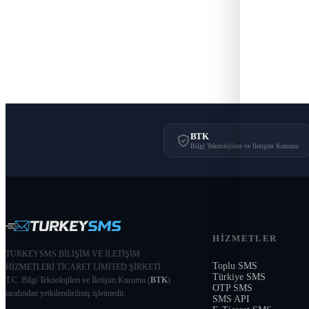
Tu
BTK
Bilgi Teknolojileri ve İletişim Kurumu
HIZMETLER
TURKEYSMS BİLİŞİM VE İLETİŞİM
Toplu SMS
HİZMETLERİ TİCARET LİMİTED ŞİRKETİ
Türkiye SMS
T.C. Bilgi Teknolojileri ve İletişim Kurumu (
BTK
)
OTP SMS
tarafından yetkilendirilmiş işletmedir.
SMS API