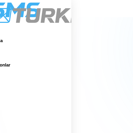
Hakkımızda
Hizmetler
Entegrasyonlar
da
onlar
ki
tsiz
retsiz ekleyin.
un.