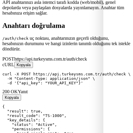
API anahtarınızı asla istemci tarafı kodda (web/mobil), genel
depolarda veya paylaşılan dosyalarda yayınlamayın. Anahtar tüm
hesabınıza erişim sağlar.
Anahtarı doğrulama
uç noktası, anahtarınızın geçerli olduğunu,
/auth/check
hesabınızın durumunu ve hangi izinlerin tanımlı olduğunu tek istekle
döndürür.
POST
https://api.turkeysms.com.tr/auth/check
cURL
Kopyala
curl -X POST https://api.turkeysms.com.tr/auth/check \

  -H "Content-Type: application/json" \

  -d '{"api_key": "YOUR_API_KEY"}'
200 OK
Yanıt
Kopyala
{

  "result": true,

  "result_code": "TS-1000",

  "key_details": {

    "status": "Active",

    "permissions": {
