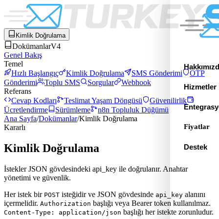
Kimlik Doğrulama
Dokümanlar
V4
Genel Bakış
Temel
Hakkımız
Hızlı Başlangıç
Kimlik Doğrulama
SMS Gönderimi
OTP
Gönderimi
Toplu SMS
Sorgular
Webhook
Hizmetler
Referans
Cevap Kodları
Teslimat Yaşam Döngüsü
Güvenilirlik
Entegrasy
Ücretlendirme
Sürümleme
n8n Topluluk Düğümü
Ana Sayfa
/
Dokümanlar
/
Kimlik Doğrulama
Fiyatlar
Kararlı
Kimlik Doğrulama
Destek
İstekler JSON gövdesindeki api_key ile doğrulanır. Anahtar
yönetimi ve güvenlik.
Her istek bir
isteğidir ve JSON gövdesinde
alanını
POST
api_key
içermelidir.
başlığı veya Bearer token kullanılmaz.
Authorization
başlığı her istekte zorunludur.
Content-Type: application/json