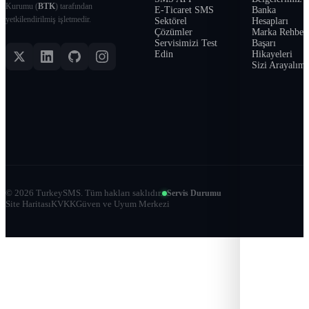
Kurumu (
BTK
) tarafından
E-Ticaret SMS
Banka
yetkilendirilmiş işletmedir.
Sektörel
Hesapları
Çözümler
Marka Rehber
Servisimizi Test
Başarı
Edin
Hikayeleri
Sizi Arayalım
©
2026
TurkeySMS.
Tüm hakları saklıdır.
Servis Durumu
Site Haritası
KVKK
Güven ve Uyum Merkezi