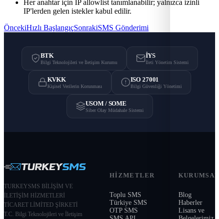
Her anahtar için IP allowlist tanımlanabilir; yalnızca izinli
IP'lerden gelen istekler kabul edilir.
Önceki
Hızlı Başlangıç
Sonraki
SMS Gönderimi
BTK
İYS
Bilgi Teknolojileri ve İletişim Kurumu
İleti Yönetim Sistemi
KVKK
ISO 27001
Kişisel Verilerin Korunması
Bilgi Güvenliği Yönetimi
USOM / SOME
Siber Olay Müdahale Sistemi
HIZMETLER
KURUMSA
TURKEYSMS BİLİŞİM VE
Toplu SMS
Blog
İLETİŞİM HİZMETLERİ
Türkiye SMS
Haberler
TİCARET LİMİTED ŞİRKETİ
OTP SMS
Lisans ve
T.C. Bilgi Teknolojileri ve İletişim
SMS API
Belgelerimiz