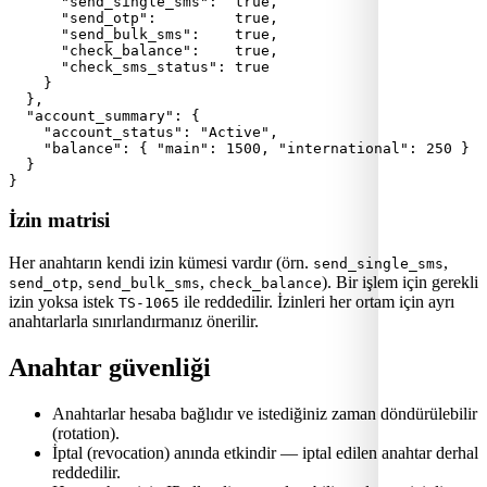
      "send_single_sms":  true,

      "send_otp":         true,

      "send_bulk_sms":    true,

      "check_balance":    true,

      "check_sms_status": true

    }

  },

  "account_summary": {

    "account_status": "Active",

    "balance": { "main": 1500, "international": 250 }

  }

}
İzin matrisi
Her anahtarın kendi izin kümesi vardır (örn.
,
send_single_sms
,
,
). Bir işlem için gerekli
send_otp
send_bulk_sms
check_balance
izin yoksa istek
ile reddedilir. İzinleri her ortam için ayrı
TS-1065
anahtarlarla sınırlandırmanız önerilir.
Anahtar güvenliği
Anahtarlar hesaba bağlıdır ve istediğiniz zaman döndürülebilir
(rotation).
İptal (revocation) anında etkindir — iptal edilen anahtar derhal
reddedilir.