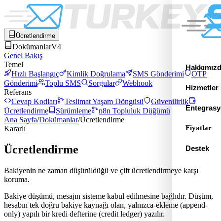
Ücretlendirme
Dokümanlar
V4
Genel Bakış
Temel
Hakkımız
Hızlı Başlangıç
Kimlik Doğrulama
SMS Gönderimi
OTP
Gönderimi
Toplu SMS
Sorgular
Webhook
Hizmetler
Referans
Cevap Kodları
Teslimat Yaşam Döngüsü
Güvenilirlik
Entegrasy
Ücretlendirme
Sürümleme
n8n Topluluk Düğümü
Ana Sayfa
/
Dokümanlar
/
Ücretlendirme
Fiyatlar
Kararlı
Ücretlendirme
Destek
Bakiyenin ne zaman düşürüldüğü ve çift ücretlendirmeye karşı
koruma.
Bakiye düşümü, mesajın sisteme kabul edilmesine bağlıdır. Düşüm,
hesabın tek doğru bakiye kaynağı olan, yalnızca-ekleme (append-
only) yapılı bir kredi defterine (credit ledger) yazılır.