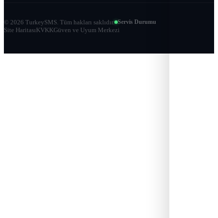
©
2026
TurkeySMS.
Tüm hakları saklıdır.
Servis Durumu
Site Haritası
KVKK
Güven ve Uyum Merkezi