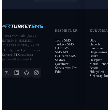
HIZMETLER
KURUMSA
TURKEYSMS BİLİŞİM VE
Toplu SMS
Blog
İLETİŞİM HİZMETLERİ
Türkiye SMS
Haberler
TİCARET LİMİTED ŞİRKETİ
OTP SMS
Lisans ve
T.C. Bilgi Teknolojileri ve İletişim
SMS API
Belgelerimiz
Kurumu (
BTK
) tarafından
E-Ticaret SMS
Banka
yetkilendirilmiş işletmedir.
Sektörel
Hesapları
Çözümler
Marka Rehber
Servisimizi Test
Başarı
Edin
Hikayeleri
Sizi Arayalım