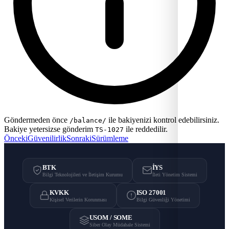
Göndermeden önce
ile bakiyenizi kontrol edebilirsiniz.
/balance/
Bakiye yetersizse gönderim
ile reddedilir.
TS-1027
Önceki
Güvenilirlik
Sonraki
Sürümleme
BTK
İYS
Bilgi Teknolojileri ve İletişim Kurumu
İleti Yönetim Sistemi
KVKK
ISO 27001
Kişisel Verilerin Korunması
Bilgi Güvenliği Yönetimi
USOM / SOME
Siber Olay Müdahale Sistemi